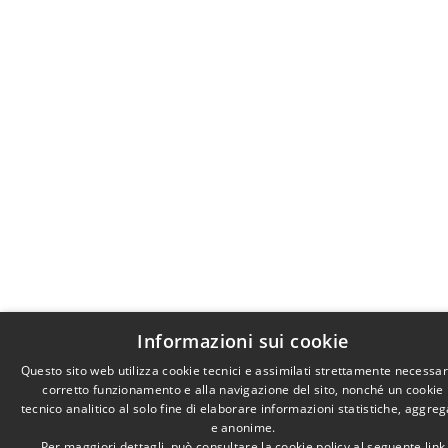
Informazioni sui cookie
Questo sito web utilizza cookie tecnici e assimilati strettamente necessar
corretto funzionamento e alla navigazione del sito, nonché un cookie
tecnico analitico al solo fine di elaborare informazioni statistiche, aggre
e anonime.
Per maggiori dettagli, può consultare la cookie policy al seguente
link