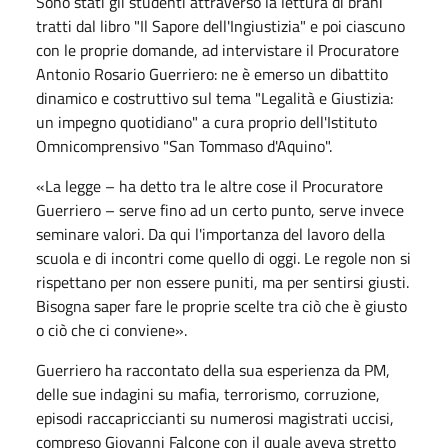
Sono stati gli studenti attraverso la lettura di brani
tratti dal libro "Il Sapore dell'Ingiustizia" e poi ciascuno
con le proprie domande, ad intervistare il Procuratore
Antonio Rosario Guerriero: ne è emerso un dibattito
dinamico e costruttivo sul tema "Legalità e Giustizia:
un impegno quotidiano" a cura proprio dell'Istituto
Omnicomprensivo "San Tommaso d'Aquino".
«La legge – ha detto tra le altre cose il Procuratore
Guerriero – serve fino ad un certo punto, serve invece
seminare valori. Da qui l'importanza del lavoro della
scuola e di incontri come quello di oggi. Le regole non si
rispettano per non essere puniti, ma per sentirsi giusti.
Bisogna saper fare le proprie scelte tra ciò che è giusto
o ciò che ci conviene».
Guerriero ha raccontato della sua esperienza da PM,
delle sue indagini su mafia, terrorismo, corruzione,
episodi raccapriccianti su numerosi magistrati uccisi,
compreso Giovanni Falcone con il quale aveva stretto