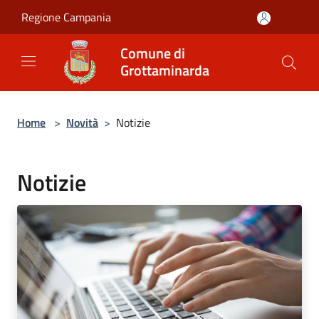
Salta al contenuto principale
Regione Campania
Comune di
Grottaminarda
Home
>
Novità
>
Notizie
Notizie