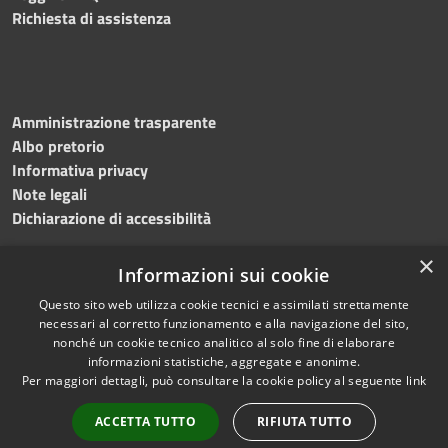
Richiesta di assistenza
Amministrazione trasparente
Albo pretorio
Informativa privacy
Note legali
Dichiarazione di accessibilità
×
Informazioni sui cookie
Questo sito web utilizza cookie tecnici e assimilati strettamente
RSS
Copyright © 2024 •
necessari al corretto funzionamento e alla navigazione del sito,
Accessibilità
Comune di
Grottaminarda
nonché un cookie tecnico analitico al solo fine di elaborare
Privacy
• Powered by
Municipium
informazioni statistiche, aggregate e anonime.
Per maggiori dettagli, può consultare la cookie policy al seguente
link
Cookie
•
Redazione
Mappa del sito
ACCETTA TUTTO
RIFIUTA TUTTO
Numeri utili