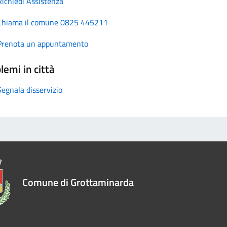
Richiedi Assistenza
Chiama il comune 0825 445211
Prenota un appuntamento
lemi in città
Segnala disservizio
Comune di Grottaminarda