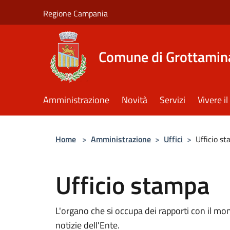
Salta al contenuto principale
Regione Campania
Comune di Grottamin
Amministrazione
Novità
Servizi
Vivere 
Home
>
Amministrazione
>
Uffici
>
Ufficio s
Ufficio stampa
L'organo che si occupa dei rapporti con il mon
notizie dell'Ente.