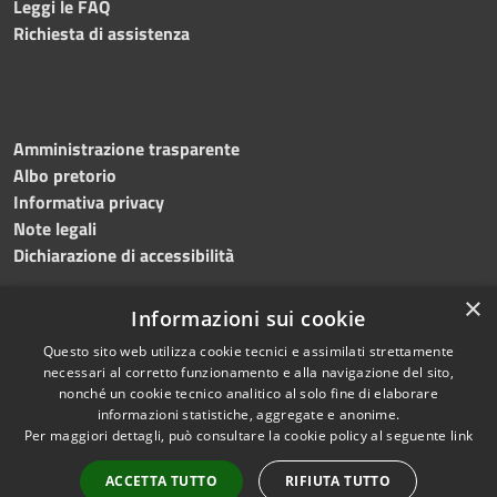
Leggi le FAQ
Richiesta di assistenza
Amministrazione trasparente
Albo pretorio
Informativa privacy
Note legali
Dichiarazione di accessibilità
×
Informazioni sui cookie
Questo sito web utilizza cookie tecnici e assimilati strettamente
RSS
Copyright © 2024 •
necessari al corretto funzionamento e alla navigazione del sito,
Accessibilità
Comune di
Grottaminarda
nonché un cookie tecnico analitico al solo fine di elaborare
Privacy
• Powered by
Municipium
informazioni statistiche, aggregate e anonime.
Per maggiori dettagli, può consultare la cookie policy al seguente
link
Cookie
•
Redazione
Mappa del sito
ACCETTA TUTTO
RIFIUTA TUTTO
Numeri utili