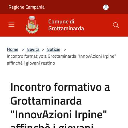
Salta al contenuto principale
Regione Campania
Comune di
Grottaminarda
Home
>
Novità
>
Notizie
>
Incontro formativo a Grottaminarda "InnovAzioni Irpine"
affinchè i giovani restino
Incontro formativo a
Grottaminarda
"InnovAzioni Irpine"
affinchè i giovani