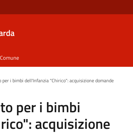
arda
il Comune
 per i bimbi dell'Infanzia "Chirico": acquisizione domande
to per i bimbi
irico": acquisizione