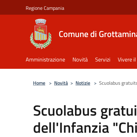
Salta al contenuto principale
Regione Campania
Comune di Grottamin
Amministrazione
Novità
Servizi
Vivere 
Home
>
Novità
>
Notizie
>
Scuolabus gratuito
Scuolabus gratui
dell'Infanzia "Ch