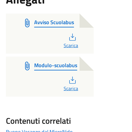
Avviso Scuolabus
PDF
Scarica
Modulo-scuolabus
PDF
Scarica
Contenuti correlati
Buone Vacanze dal MicroNido