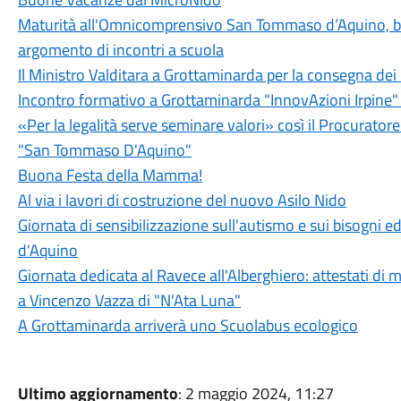
Maturità all'Omnicomprensivo San Tommaso d’Aquino, bila
argomento di incontri a scuola
Il Ministro Valditara a Grottaminarda per la consegna dei
Incontro formativo a Grottaminarda "InnovAzioni Irpine" a
«Per la legalità serve seminare valori» così il Procuratore
"San Tommaso D'Aquino"
Buona Festa della Mamma!
Al via i lavori di costruzione del nuovo Asilo Nido
Giornata di sensibilizzazione sull'autismo e sui bisogni e
d'Aquino
Giornata dedicata al Ravece all'Alberghiero: attestati di
a Vincenzo Vazza di "N'Ata Luna"
A Grottaminarda arriverà uno Scuolabus ecologico
Ultimo aggiornamento
: 2 maggio 2024, 11:27