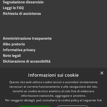
Segnalazione disservizio
Leggi le FAQ
Richiesta di assistenza
Amministrazione trasparente
Albo pretorio
Informativa privacy
Note legali
Dichiarazione di accessibilità
×
Informazioni sui cookie
Questo sito web utilizza cookie tecnici e assimilati strettamente
RSS
Copyright © 2024 •
necessari al corretto funzionamento e alla navigazione del sito,
Accessibilità
Comune di
Grottaminarda
nonché un cookie tecnico analitico al solo fine di elaborare
Privacy
• Powered by
Municipium
informazioni statistiche, aggregate e anonime.
Per maggiori dettagli, può consultare la cookie policy al seguente
link
Cookie
•
Redazione