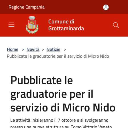
Salta al contenuto principale
Regione Campania
Comune di
Grottaminarda
Home
>
Novità
>
Notizie
>
Pubblicate le graduatorie per il servizio di Micro Nido
Pubblicate le
graduatorie per il
servizio di Micro Nido
Le attività inizieranno il 7 ottobre e si svolgeranno
presso una nuova struttura su Corso Vittorio Veneto.