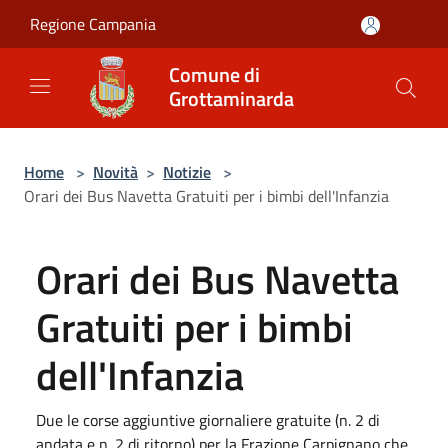
Salta al contenuto principale
Regione Campania
Comune di
Grottaminarda
Home
>
Novità
>
Notizie
>
Orari dei Bus Navetta Gratuiti per i bimbi dell'Infanzia
Orari dei Bus Navetta
Gratuiti per i bimbi
dell'Infanzia
Due le corse aggiuntive giornaliere gratuite (n. 2 di
andata e n. 2 di ritorno) per la Frazione Carpignano che