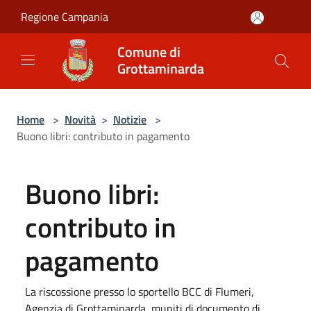
Salta al contenuto principale
Regione Campania
Comune di
Grottaminarda
Home
>
Novità
>
Notizie
>
Buono libri: contributo in pagamento
Buono libri:
contributo in
pagamento
La riscossione presso lo sportello BCC di Flumeri,
Agenzia di Grottaminarda, muniti di documento di