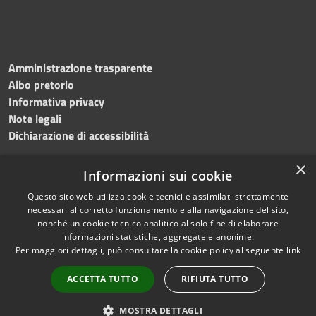
Amministrazione trasparente
Albo pretorio
Informativa privacy
Note legali
Dichiarazione di accessibilità
×
Informazioni sui cookie
Questo sito web utilizza cookie tecnici e assimilati strettamente
RSS
Copyright © 2024 •
necessari al corretto funzionamento e alla navigazione del sito,
Accessibilità
Comune di
Grottaminarda
nonché un cookie tecnico analitico al solo fine di elaborare
Privacy
• Powered by
Municipium
informazioni statistiche, aggregate e anonime.
Per maggiori dettagli, può consultare la cookie policy al seguente
link
Cookie
•
Redazione
Mappa del sito
ACCETTA TUTTO
RIFIUTA TUTTO
Numeri utili
PEC
MOSTRA DETTAGLI