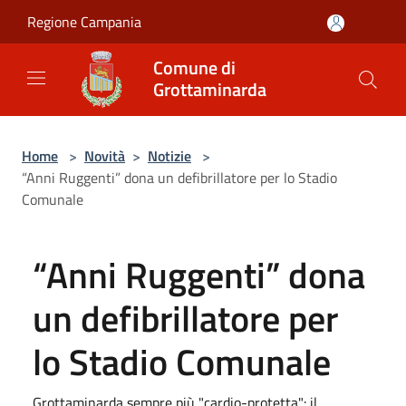
Salta al contenuto principale
Regione Campania
Comune di
Grottaminarda
Home
>
Novità
>
Notizie
>
“Anni Ruggenti” dona un defibrillatore per lo Stadio
Comunale
“Anni Ruggenti” dona
un defibrillatore per
lo Stadio Comunale
Grottaminarda sempre più "cardio-protetta": il