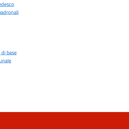
Tedesco
padronali
 di base
munale