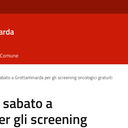
arda
il Comune
sabato a Grottaminarda per gli screening oncologici gratuiti
l sabato a
r gli screening