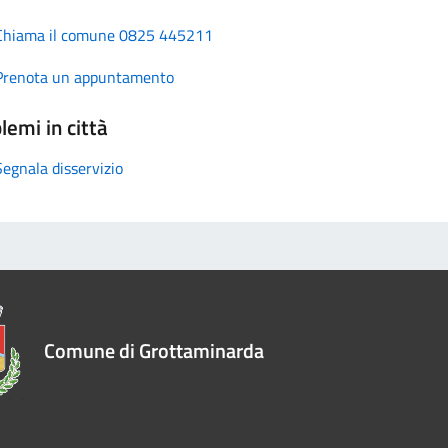
Chiama il comune 0825 445211
Prenota un appuntamento
lemi in città
Segnala disservizio
Comune di Grottaminarda