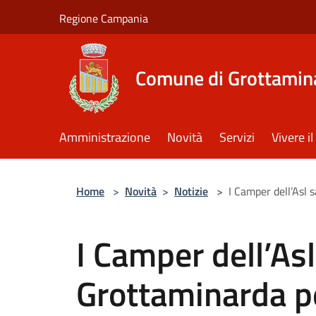
Salta al contenuto principale
Regione Campania
Comune di Grottamin
Amministrazione
Novità
Servizi
Vivere 
Home
>
Novità
>
Notizie
>
I Camper dell’Asl 
I Camper dell’As
Grottaminarda pe