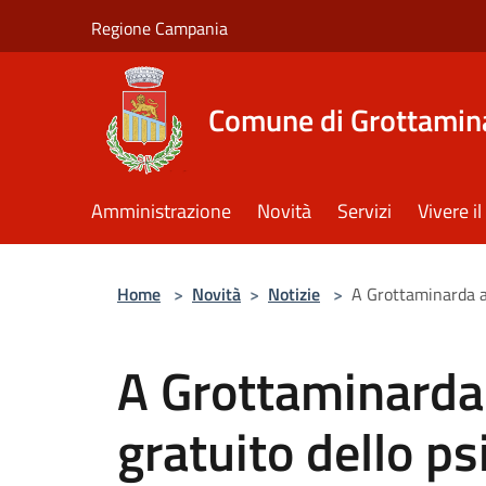
Salta al contenuto principale
Regione Campania
Comune di Grottamin
Amministrazione
Novità
Servizi
Vivere 
Home
>
Novità
>
Notizie
>
A Grottaminarda at
A Grottaminarda a
gratuito dello ps