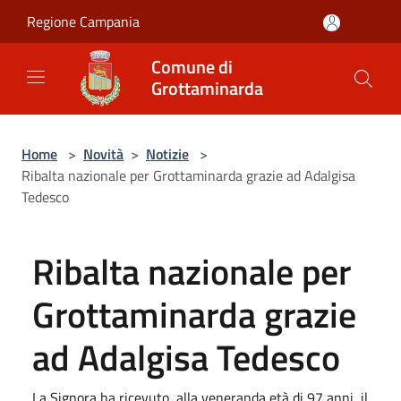
Salta al contenuto principale
Regione Campania
Comune di
Grottaminarda
Home
>
Novità
>
Notizie
>
Ribalta nazionale per Grottaminarda grazie ad Adalgisa
Tedesco
Ribalta nazionale per
Grottaminarda grazie
ad Adalgisa Tedesco
La Signora ha ricevuto, alla veneranda età di 97 anni, il