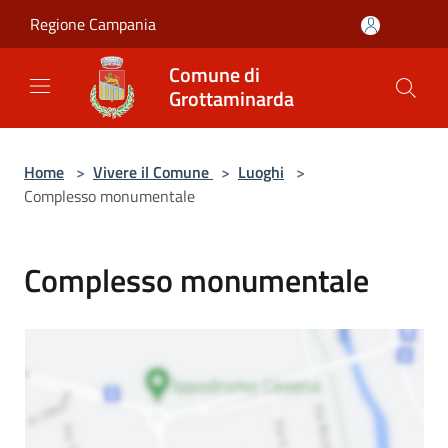
Salta al contenuto principale
Regione Campania
Comune di
Grottaminarda
Home
>
Vivere il Comune
>
Luoghi
>
Complesso monumentale
Complesso monumentale