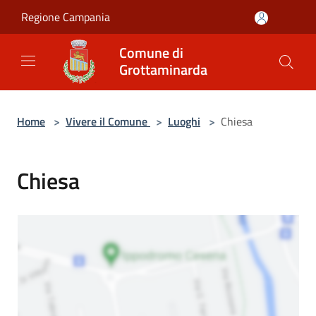
Salta al contenuto principale
Regione Campania
Comune di
Grottaminarda
Home
>
Vivere il Comune
>
Luoghi
>
Chiesa
Chiesa