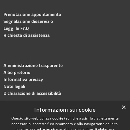
Prenotazione appuntamento
Segnalazione disservizio
Leggi le FAQ
Richiesta di assistenza
Amministrazione trasparente
Albo pretorio
Informativa privacy
Note legali
Dichiarazione di accessibilità
×
Informazioni sui cookie
Questo sito web utilizza cookie tecnici e assimilati strettamente
RSS
Copyright © 2024 •
necessari al corretto funzionamento e alla navigazione del sito,
Accessibilità
Comune di
Grottaminarda
nonché un cookie tecnico analitico al solo fine di elaborare