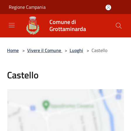
Salta al contenuto principale
Regione Campania
Comune di
Grottaminarda
Home
>
Vivere il Comune
>
Luoghi
>
Castello
Castello