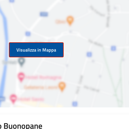
Visualizza in Mappa
po Buonopane