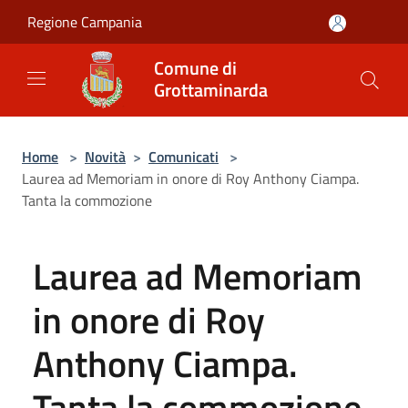
Salta al contenuto principale
Regione Campania
Comune di
Grottaminarda
Home
>
Novità
>
Comunicati
>
Laurea ad Memoriam in onore di Roy Anthony Ciampa.
Tanta la commozione
Laurea ad Memoriam
in onore di Roy
Anthony Ciampa.
Tanta la commozione