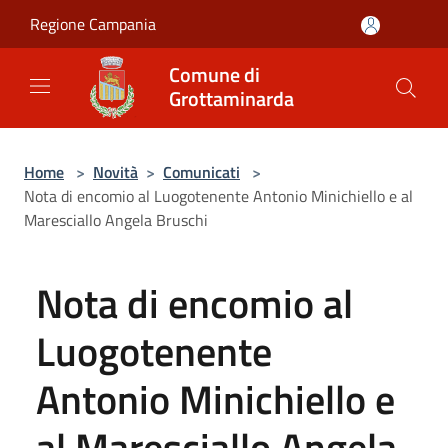
Salta al contenuto principale
Regione Campania
Comune di
Grottaminarda
Home
>
Novità
>
Comunicati
>
Nota di encomio al Luogotenente Antonio Minichiello e al
Maresciallo Angela Bruschi
Nota di encomio al
Luogotenente
Antonio Minichiello e
al Maresciallo Angela