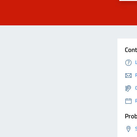
Cont
Prob