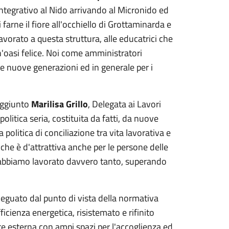
Integrativo al Nido arrivando al Micronido ed
farne il fiore all'occhiello di Grottaminarda e
 lavorato a questa struttura, alle educatrici che
n'oasi felice. Noi come amministratori
le nuove generazioni ed in generale per i
aggiunto
Marilisa Grillo
, Delegata ai Lavori
politica seria, costituita da fatti, da nuove
politica di conciliazione tra vita lavorativa e
 che è d'attrattiva anche per le persone delle
i abbiamo lavorato davvero tanto, superando
 adeguato dal punto di vista della normativa
fficienza energetica, risistemato e rifinito
te esterna con ampi spazi per l'accoglienza ed