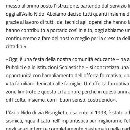
messo al primo posto l'istruzione, partendo dal Servizio 
oggi all'Asilo Nido. Abbiamo deciso tutti quanti insieme di 
grazie al lavoro di tutti, dai tecnici agli operai che hanno
hanno contribuito a portarlo così in alto, oggi abbiamo u
continueremo a fare del nostro meglio per la crescita del
cittadini».
«Oggi è una festa della nostra comunità educante – ha 
Pubblici e alle Istituzioni Scolastiche – si concretizza una 
opportunità con l'ampliamento dell'offerta formativa; una 
vita familiare dedicata alle famiglie. Un'offerta formativa
zone limitrofe e questo ci fa onore perchè in questi ann
difficoltà, insieme, con il buon senso, costruendo».
L’Asilo Nido di via Bisciglieto, risalente al 1993, è stato
sismica, riqualificato nell'impiantistica per migliorarne l'e
negli spazi interni e completamente risistemato nella par