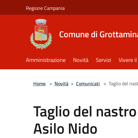
Salta al contenuto principale
Regione Campania
Comune di Grottamin
Amministrazione
Novità
Servizi
Vivere 
Home
>
Novità
>
Comunicati
>
Taglio del nast
Taglio del nastro 
Asilo Nido