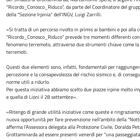
"Ricordo_Conosco_Riduco", da parte del Coordinatore del gruppo
della "Sezione Irpinia" dell'INGV, Luigi Zarrilli.
«Si tratta di un percorso rivolto in primis ai bambini e poi alla 
"Ricordo_Conosco_Riduco" prevede tre momenti differenti conc
fenomeno terremoto, attraverso due strumenti chiave come la m
terremoti.
Questi due elementi sono, infatti, fondamentali per raggiungere 
percezione e la consapevolezza del rischio sismico e, di consegu
norme utili a ridurlo.
Per questa iniziativa abbiamo scelto due piazze irpine molto im
e quella di Lioni il 28 settembre».
«Ritengo di grande utilità iniziative come queste e ringraziamo 
nuova opportunità per fare prevenzione nell'ambito della "Notte
afferma l'Assessora delegata alla Protezione Civile, Doralda Pet
Grottaminarda ad essere presenti venerdì per "una passeggiata sc