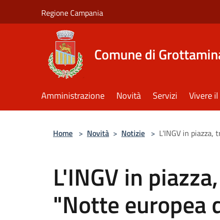
Salta al contenuto principale
Regione Campania
Comune di Grottamin
Amministrazione
Novità
Servizi
Vivere 
Home
>
Novità
>
Notizie
>
L'INGV in piazza, t
L'INGV in piazza, 
"Notte europea d