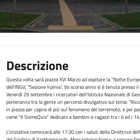
Descrizione
Questa volta sarà piazza XVI Marzo ad ospitare la "Notte Europea
dell'INGV, "Sezione Irpinia", (lo scorso anno si è tenuta presso il
Venerdì 29 settembre i ricercatori dell'Istituto Nazionale di G
porteranno tra la gente un percorso divulgativo sul tema: "Ric
in piazza per capire di più sul fenomeno del terremoto; e poi pann
come "Il SismoQuiz" dedicato a bambini e ragazzi tra i 6 ed i 14
L'iniziativa comincerà alle 17:30 con i saluti della Direttrice de
del Sindaco di Grottaminarda, Marcantonio Spera; a seguire l'in