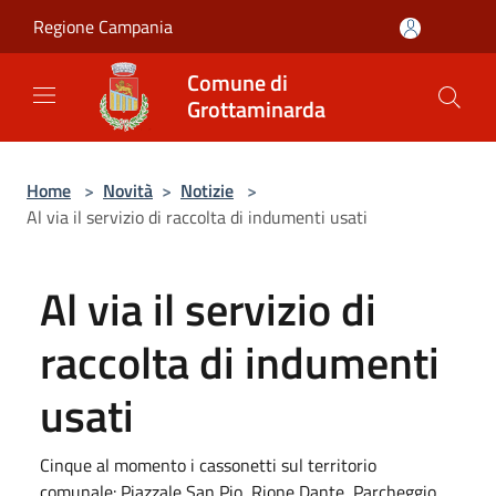
Salta al contenuto principale
Regione Campania
Comune di
Grottaminarda
Home
>
Novità
>
Notizie
>
Al via il servizio di raccolta di indumenti usati
Al via il servizio di
raccolta di indumenti
usati
Cinque al momento i cassonetti sul territorio
comunale: Piazzale San Pio, Rione Dante, Parcheggio