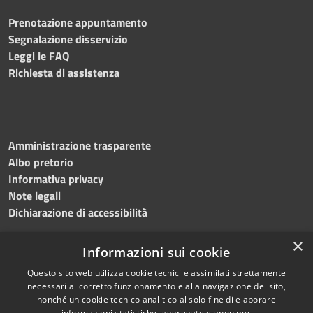
Prenotazione appuntamento
Segnalazione disservizio
Leggi le FAQ
Richiesta di assistenza
Amministrazione trasparente
Albo pretorio
Informativa privacy
Note legali
Dichiarazione di accessibilità
×
Informazioni sui cookie
Questo sito web utilizza cookie tecnici e assimilati strettamente
RSS
Copyright © 2024 •
necessari al corretto funzionamento e alla navigazione del sito,
Accessibilità
Comune di
Grottaminarda
nonché un cookie tecnico analitico al solo fine di elaborare
Privacy
• Powered by
Municipium
informazioni statistiche, aggregate e anonime.