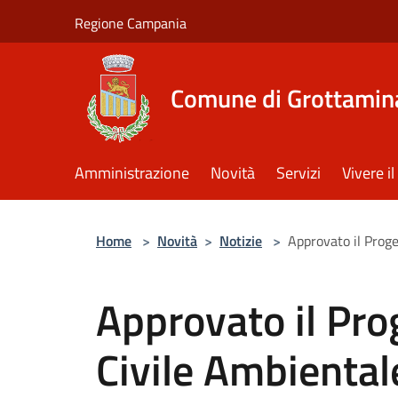
Salta al contenuto principale
Regione Campania
Comune di Grottamin
Amministrazione
Novità
Servizi
Vivere 
Home
>
Novità
>
Notizie
>
Approvato il Proge
Approvato il Prog
Civile Ambiental