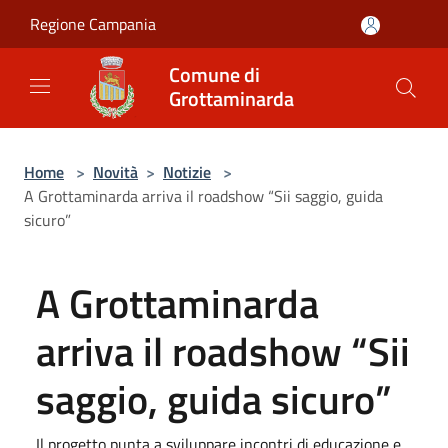
Salta al contenuto principale
Regione Campania
Comune di
Grottaminarda
Home
>
Novità
>
Notizie
>
A Grottaminarda arriva il roadshow “Sii saggio, guida
sicuro”
A Grottaminarda
arriva il roadshow “Sii
saggio, guida sicuro”
Il progetto punta a sviluppare incontri di educazione e