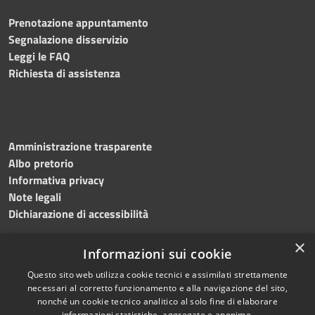
Prenotazione appuntamento
Segnalazione disservizio
Leggi le FAQ
Richiesta di assistenza
Amministrazione trasparente
Albo pretorio
Informativa privacy
Note legali
Dichiarazione di accessibilità
×
Informazioni sui cookie
Questo sito web utilizza cookie tecnici e assimilati strettamente
RSS
Copyright © 2024 •
necessari al corretto funzionamento e alla navigazione del sito,
Accessibilità
Comune di
Grottaminarda
nonché un cookie tecnico analitico al solo fine di elaborare
Privacy
• Powered by
Municipium
informazioni statistiche, aggregate e anonime.