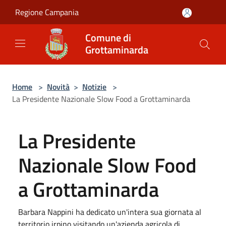
Salta al contenuto principale
Regione Campania
Comune di
Grottaminarda
Home
>
Novità
>
Notizie
>
La Presidente Nazionale Slow Food a Grottaminarda
La Presidente
Nazionale Slow Food
a Grottaminarda
Barbara Nappini ha dedicato un'intera sua giornata al
territorio irpino visitando un'azienda agricola di