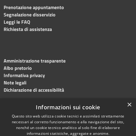
Prenotazione appuntamento
Segnalazione disservizio
Leggi le FAQ
Richiesta di assistenza
Amministrazione trasparente
Albo pretorio
Informativa privacy
Note legali
Dichiarazione di accessibilità
×
Informazioni sui cookie
Questo sito web utilizza cookie tecnici e assimilati strettamente
RSS
Copyright © 2024 •
necessari al corretto funzionamento e alla navigazione del sito,
Accessibilità
Comune di
Grottaminarda
nonché un cookie tecnico analitico al solo fine di elaborare
Privacy
• Powered by
Municipium
informazioni statistiche, aggregate e anonime.