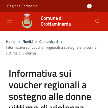
Salta al contenuto principale
Regione Campania
Comune di
Grottaminarda
Home
>
Novità
>
Comunicati
>
Informativa sui voucher regionali a sostegno alle donne
vittime di violenza
Informativa sui
voucher regionali a
sostegno alle donne
vittime di violenza