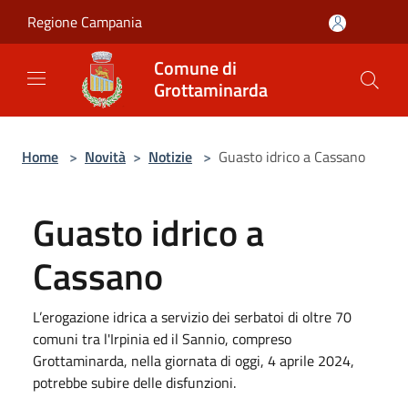
Salta al contenuto principale
Regione Campania
Comune di
Grottaminarda
Home
>
Novità
>
Notizie
>
Guasto idrico a Cassano
Guasto idrico a
Cassano
L’erogazione idrica a servizio dei serbatoi di oltre 70
comuni tra l'Irpinia ed il Sannio, compreso
Grottaminarda, nella giornata di oggi, 4 aprile 2024,
potrebbe subire delle disfunzioni.