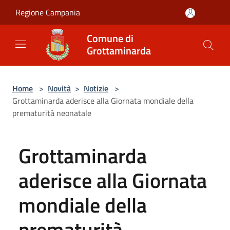
Salta al contenuto principale
Regione Campania
Comune di
Grottaminarda
Home
>
Novità
>
Notizie
>
Grottaminarda aderisce alla Giornata mondiale della
prematurità neonatale
Grottaminarda
aderisce alla Giornata
mondiale della
prematurità