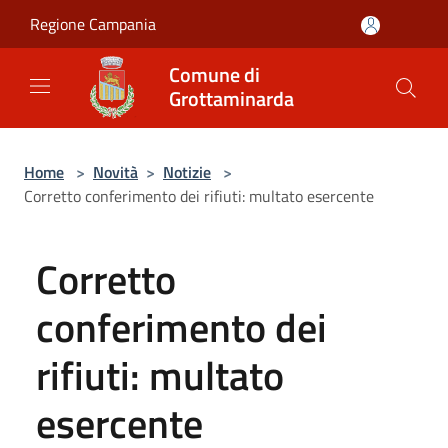
Salta al contenuto principale
Regione Campania
Comune di
Grottaminarda
Home
>
Novità
>
Notizie
>
Corretto conferimento dei rifiuti: multato esercente
Corretto
conferimento dei
rifiuti: multato
esercente