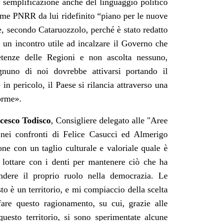
a semplificazione anche del linguaggio politico
come PNRR da lui ridefinito “piano per le nuove
e, secondo Cataruozzolo, perché è stato redatto
è un incontro utile ad incalzare il Governo che
tenze delle Regioni e non ascolta nessuno,
gnuno di noi dovrebbe attivarsi portando il
n pericolo, il Paese si rilancia attraverso una
orme».
cesco Todisco
, Consigliere delegato alle "Aree
ei confronti di Felice Casucci ed Almerigo
one con un taglio culturale e valoriale quale è
e lottare con i denti per mantenere ciò che ha
endere il proprio ruolo nella democrazia. Le
o è un territorio, e mi compiaccio della scelta
 fare questo ragionamento, su cui, grazie alle
questo territorio, si sono sperimentate alcune