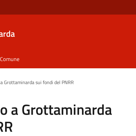
arda
il Comune
o a Grottaminarda sui fondi del PNRR
co a Grottaminarda
NRR