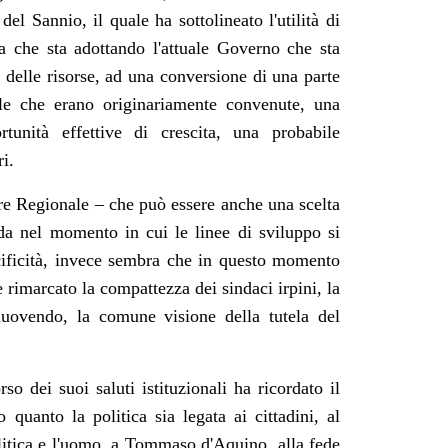
el Sannio, il quale ha sottolineato l'utilità di
gia che sta adottando l'attuale Governo che sta
 delle risorse, ad una conversione di una parte
elle che erano originariamente convenute, una
tunità effettive di crescita, una probabile
ri.
ore Regionale – che può essere anche una scelta
da nel momento in cui le linee di sviluppo si
cificità, invece sembra che in questo momento
e rimarcato
la compattezza dei sindaci irpini, la
uovendo, la comune visione della tutela del
rso dei suoi saluti istituzionali ha ricordato il
quanto la politica sia legata ai cittadini, al
olitica e l'uomo, a Tommaso d'Aquino, alla fede