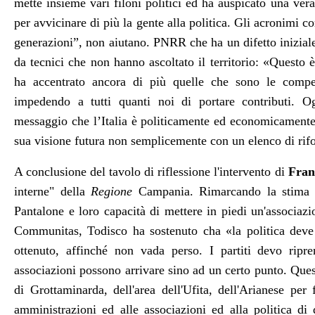
mette insieme vari filoni politici ed ha auspicato una ver
per avvicinare di più la gente alla politica. Gli acronimi 
generazioni”, non aiutano. PNRR che ha un difetto inizial
da tecnici che non hanno ascoltato il territorio: «Questo 
ha accentrato ancora di più quelle che sono le compe
impedendo a tutti quanti noi di portare contributi. O
messaggio che l’Italia è politicamente ed economicamente i
sua visione futura non semplicemente con un elenco di rif
A conclusione del tavolo di riflessione l'intervento di
Fran
interne" della
Regione
Campania. Rimarcando la stima n
Pantalone e loro capacità di mettere in piedi un'associazi
Communitas, Todisco ha sostenuto cha
«
la politica dev
ottenuto, affinché non vada perso. I partiti devo ripr
associazioni possono arrivare sino ad un certo punto. Quest
di Grottaminarda, dell'area dell'Ufita, dell'Arianese per
amministrazioni ed alle associazioni ed alla politica di 