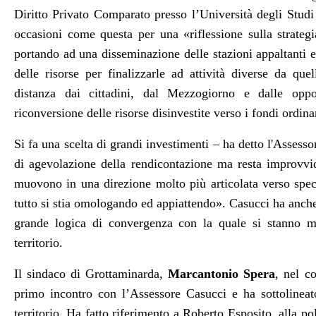
Diritto Privato Comparato presso l’Università degli Studi d
occasioni come questa per una
«
riflessione sulla strate
portando ad una disseminazione delle stazioni appaltanti e
delle risorse per finalizzarle ad attività diverse da qu
distanza dai cittadini, dal Mezzogiorno e dalle oppor
riconversione delle risorse disinvestite verso i fondi ordina
Si fa una scelta di grandi investimenti – ha detto l'Assess
di agevolazione della rendicontazione ma resta improvvi
muovono in una direzione molto più articolata verso spe
tutto si stia omologando ed appiattendo
». Casucci ha anch
grande logica di convergenza con la quale si stanno m
territorio.
Il sindaco di Grottaminarda,
Marcantonio Spera
, nel co
primo incontro con l’Assessore Casucci e ha sottolineato 
territorio. Ha fatto riferimento a Roberto Esposito, alla p