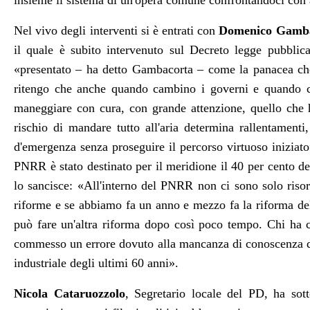
insieme il sistema di un'opera comune confrontandoci con a
Nel vivo degli interventi si è entrati con
Domenico Gamb
il quale è subito intervenuto sul Decreto legge pubblica
«presentato – ha detto Gambacorta – come la panacea che r
ritengo che anche quando cambino i governi e quando 
maneggiare con cura, con grande attenzione, quello che h
rischio di mandare tutto all'aria determina rallentamenti, 
d'emergenza senza proseguire il percorso virtuoso iniziat
PNRR è stato destinato per il meridione il 40 per cento d
lo sancisce: «All'interno del PNRR non ci sono solo risor
riforme e se abbiamo fa un anno e mezzo fa la riforma de
può fare un'altra riforma dopo così poco tempo. Chi ha
commesso un errore dovuto alla mancanza di conoscenza de
industriale degli ultimi 60 anni».
Nicola Cataruozzolo
, Segretario locale del PD, ha sott