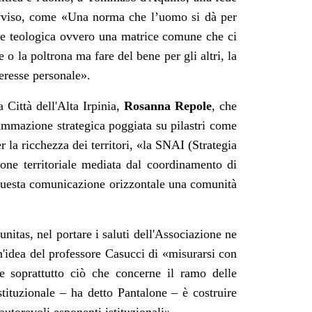
avviso, come
«U
na norma che l’uomo si dà per
ce teologica ovvero una matrice comune che ci
 o la poltrona ma fare del bene per gli altri, la
teresse personale
»
.
 Città dell'Alta Irpinia,
Rosanna Repole
, che
ammazione strategica poggiata su pilastri come
r la ricchezza dei territori,
«
la SNAI (Strategia
ione territoriale mediata dal coordinamento di
uesta comunicazione orizzontale una comunità
itas, nel portare i saluti dell'Associazione ne
n'idea del professore Casucci di «misurarsi con
ne soprattutto ciò che concerne il ramo delle
-istituzionale – ha detto Pantalone – è costruire