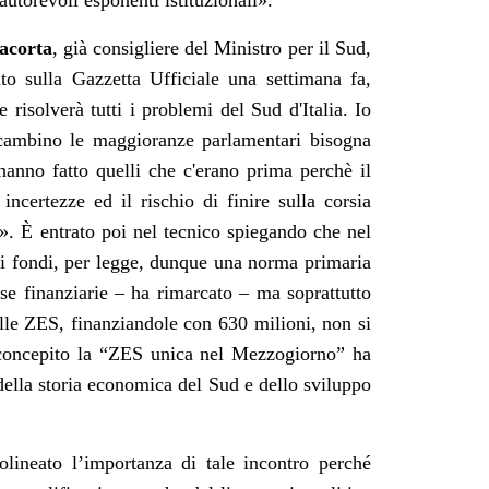
utorevoli esponenti istituzionali».
acorta
, già consigliere del Ministro per il Sud,
to sulla Gazzetta Ufficiale una settimana fa,
isolverà tutti i problemi del Sud d'Italia. Io
cambino le maggioranze parlamentari bisogna
anno fatto quelli che c'erano prima perchè il
incertezze ed il rischio di finire sulla corsia
o». È entrato poi nel tecnico spiegando che nel
ei fondi, per legge, dunque una norma primaria
se finanziarie – ha rimarcato – ma soprattutto
lle ZES, finanziandole con 630 milioni, non si
 concepito la “ZES unica nel Mezzogiorno” ha
lla storia economica del Sud e dello sviluppo
olineato l’importanza di tale incontro perché