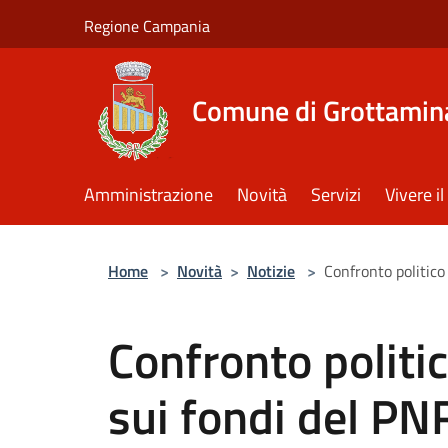
Salta al contenuto principale
Regione Campania
Comune di Grottamin
Amministrazione
Novità
Servizi
Vivere 
Home
>
Novità
>
Notizie
>
Confronto politic
Confronto politi
sui fondi del P