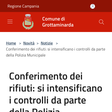
Salta al contenuto principale
Regione Campania
Comune di
Grottaminarda
Home
>
Novità
>
Notizie
>
Conferimento dei rifiuti: si intensificano i controlli da parte
della Polizia Municipale
Conferimento dei
rifiuti: si intensificano
i controlli da parte
della Polizia