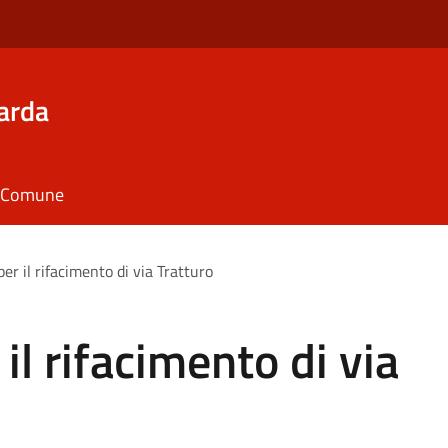
arda
il Comune
 per il rifacimento di via Tratturo
r il rifacimento di via