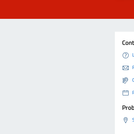
Cont
Prob