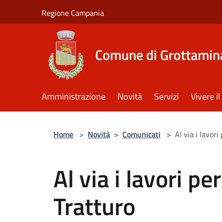
Salta al contenuto principale
Regione Campania
Comune di Grottamin
Amministrazione
Novità
Servizi
Vivere 
Home
>
Novità
>
Comunicati
>
Al via i lavori
Al via i lavori pe
Tratturo