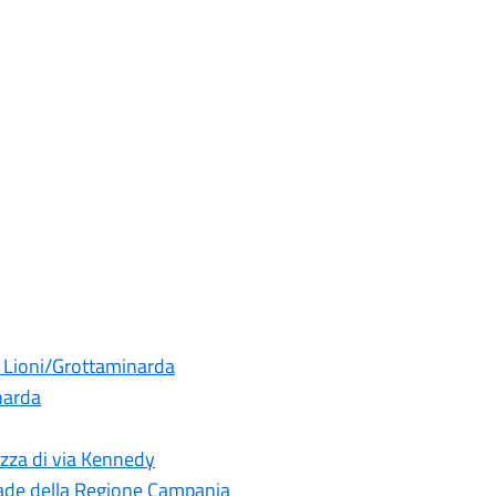
a Lioni/Grottaminarda
narda
ezza di via Kennedy
rade della Regione Campania