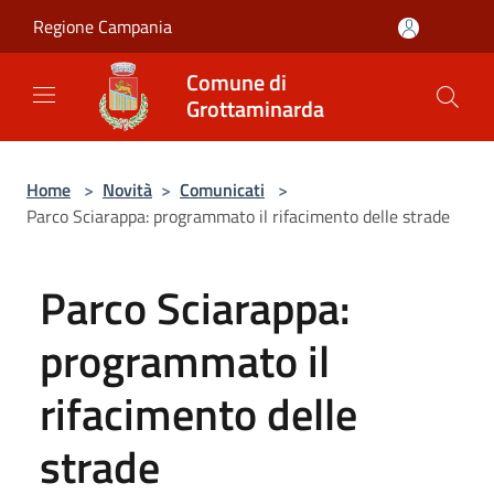
Salta al contenuto principale
Regione Campania
Comune di
Grottaminarda
Home
>
Novità
>
Comunicati
>
Parco Sciarappa: programmato il rifacimento delle strade
Parco Sciarappa:
programmato il
rifacimento delle
strade