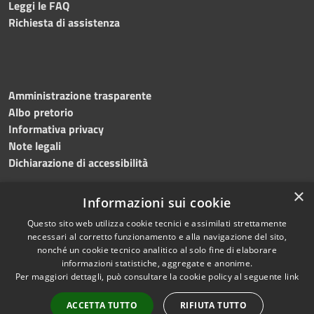
Leggi le FAQ
Richiesta di assistenza
Amministrazione trasparente
Albo pretorio
Informativa privacy
Note legali
Dichiarazione di accessibilità
×
Informazioni sui cookie
Questo sito web utilizza cookie tecnici e assimilati strettamente
RSS
Copyright © 2024 •
necessari al corretto funzionamento e alla navigazione del sito,
Accessibilità
Comune di
Grottaminarda
nonché un cookie tecnico analitico al solo fine di elaborare
Privacy
• Powered by
Municipium
informazioni statistiche, aggregate e anonime.
Per maggiori dettagli, può consultare la cookie policy al seguente
link
Cookie
•
Redazione
Mappa del sito
ACCETTA TUTTO
RIFIUTA TUTTO