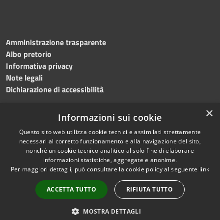
Amministrazione trasparente
Albo pretorio
Informativa privacy
Note legali
Dichiarazione di accessibilità
×
Informazioni sui cookie
Questo sito web utilizza cookie tecnici e assimilati strettamente
RSS
Copyright © 2024 •
necessari al corretto funzionamento e alla navigazione del sito,
Accessibilità
Comune di
Grottaminarda
nonché un cookie tecnico analitico al solo fine di elaborare
Privacy
• Powered by
Municipium
informazioni statistiche, aggregate e anonime.
Per maggiori dettagli, può consultare la cookie policy al seguente
link
Cookie
•
Redazione
Mappa del sito
ACCETTA TUTTO
RIFIUTA TUTTO
Numeri utili
PEC
MOSTRA DETTAGLI