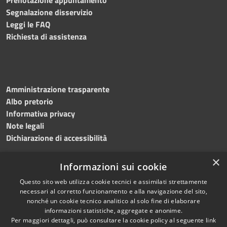
Segnalazione disservizio
Leggi le FAQ
Richiesta di assistenza
Amministrazione trasparente
Albo pretorio
Informativa privacy
Note legali
Dichiarazione di accessibilità
×
Informazioni sui cookie
Questo sito web utilizza cookie tecnici e assimilati strettamente
RSS
Copyright © 2024 •
necessari al corretto funzionamento e alla navigazione del sito,
Accessibilità
Comune di
Grottaminarda
nonché un cookie tecnico analitico al solo fine di elaborare
Privacy
• Powered by
Municipium
informazioni statistiche, aggregate e anonime.
Per maggiori dettagli, può consultare la cookie policy al seguente
link
Cookie
•
Redazione