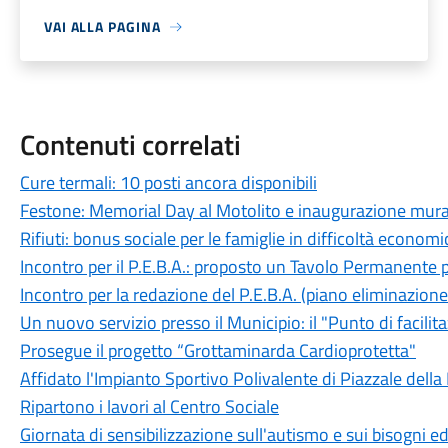
VAI ALLA PAGINA
Contenuti correlati
Cure termali: 10 posti ancora disponibili
Festone: Memorial Day al Motolito e inaugurazione mural
Rifiuti: bonus sociale per le famiglie in difficoltà economi
Incontro per il P.E.B.A.: proposto un Tavolo Permanente p
Incontro per la redazione del P.E.B.A. (piano eliminazione
Un nuovo servizio presso il Municipio: il "Punto di facilita
Prosegue il progetto “Grottaminarda Cardioprotetta"
Affidato l'Impianto Sportivo Polivalente di Piazzale della
Ripartono i lavori al Centro Sociale
Giornata di sensibilizzazione sull'autismo e sui bisogni e