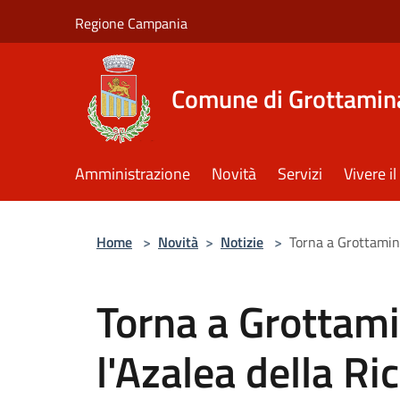
Salta al contenuto principale
Regione Campania
Comune di Grottamin
Amministrazione
Novità
Servizi
Vivere 
Home
>
Novità
>
Notizie
>
Torna a Grottaminar
Torna a Grottamin
l'Azalea della Ri