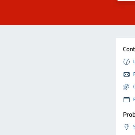
Cont
Prob