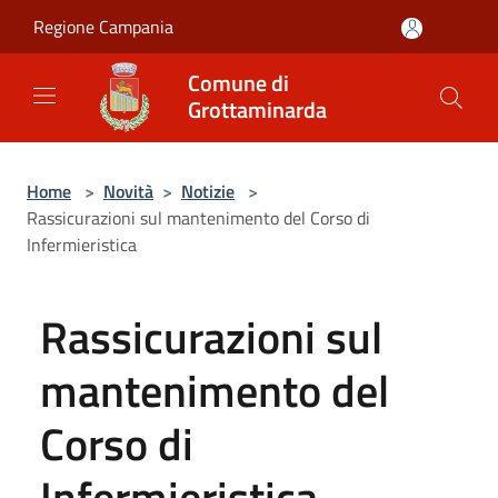
Salta al contenuto principale
Regione Campania
Comune di
Grottaminarda
Home
>
Novità
>
Notizie
>
Rassicurazioni sul mantenimento del Corso di
Infermieristica
Rassicurazioni sul
mantenimento del
Corso di
Infermieristica