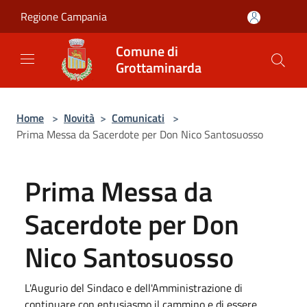
Salta al contenuto principale
Regione Campania
Comune di
Grottaminarda
Home
>
Novità
>
Comunicati
>
Prima Messa da Sacerdote per Don Nico Santosuosso
Prima Messa da
Sacerdote per Don
Nico Santosuosso
L'Augurio del Sindaco e dell'Amministrazione di
continuare con entusiasmo il cammino e di essere