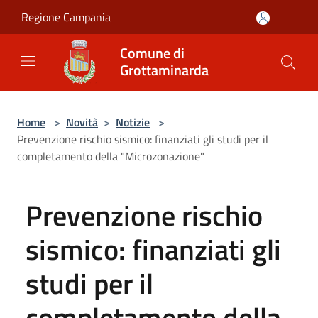
Salta al contenuto principale
Regione Campania
Comune di
Grottaminarda
Home
>
Novità
>
Notizie
>
Prevenzione rischio sismico: finanziati gli studi per il
completamento della "Microzonazione"
Prevenzione rischio
sismico: finanziati gli
studi per il
completamento della