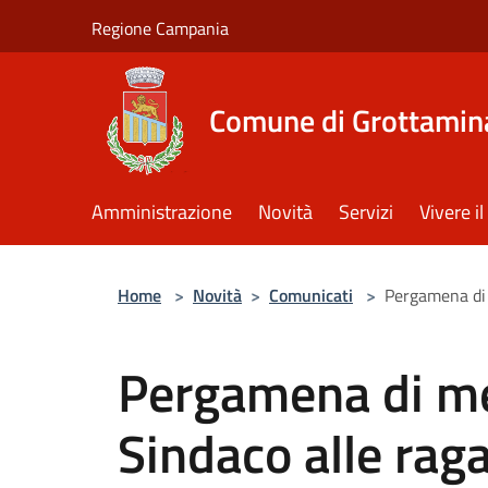
Salta al contenuto principale
Regione Campania
Comune di Grottamin
Amministrazione
Novità
Servizi
Vivere 
Home
>
Novità
>
Comunicati
>
Pergamena di 
Pergamena di mer
Sindaco alle rag