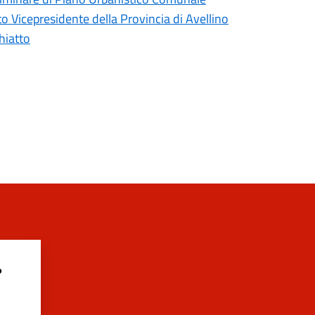
 Vicepresidente della Provincia di Avellino
hiatto
?