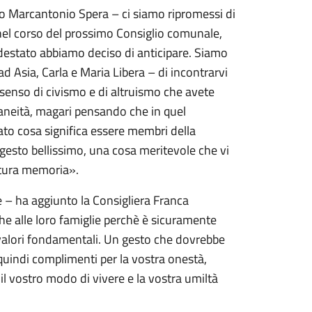
o Marcantonio Spera – ci siamo ripromessi di
e nel corso del prossimo Consiglio comunale,
 destato abbiamo deciso di anticipare. Siamo
ad Asia, Carla e Maria Libera – di incontrarvi
senso di civismo e di altruismo che avete
aneità, magari pensando che in quel
o cosa significa essere membri della
un gesto bellissimo, una cosa meritevole che vi
futura memoria».
e – ha aggiunto la Consigliera Franca
he alle loro famiglie perchè è sicuramente
i valori fondamentali. Un gesto che dovrebbe
quindi complimenti per la vostra onestà,
il vostro modo di vivere e la vostra umiltà