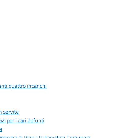
ti quattro incarichi
 servite
i per i cari defunti
a
liminare di Piano Urbanistico Comunale