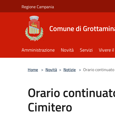
Salta al contenuto principale
Regione Campania
Comune di Grottamin
Amministrazione
Novità
Servizi
Vivere 
Home
>
Novità
>
Notizie
>
Orario continuato 
Orario continuat
Cimitero