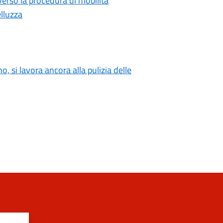
rso la procedura di mobilità
elluzza
o, si lavora ancora alla pulizia delle