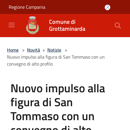
Salta al contenuto principale
Regione Campania
Comune di
Grottaminarda
Home
>
Novità
>
Notizie
>
Nuovo impulso alla figura di San Tommaso con un
convegno di alto profilo
Nuovo impulso alla
figura di San
Tommaso con un
convegno di alto