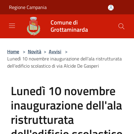
Salta al contenuto principale
Regione Campania
Comune di
Grottaminarda
Home
>
Novità
>
Avvisi
>
Lunedì 10 novembre inaugurazione dell'ala ristrutturata
dell'edificio scolastico di via Alcide De Gasperi
Lunedì 10 novembre
inaugurazione dell'ala
ristrutturata
dell'edificio scolastico