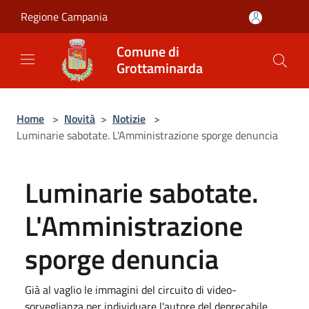
Salta al contenuto principale
Regione Campania
Comune di
Grottaminarda
Home
>
Novità
>
Notizie
>
Luminarie sabotate. L'Amministrazione sporge denuncia
Luminarie sabotate.
L'Amministrazione
sporge denuncia
Già al vaglio le immagini del circuito di video-
sorveglianza per individuare l'autore del deprecabile