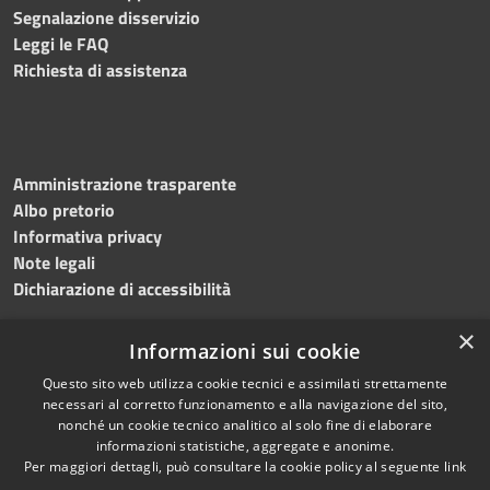
Segnalazione disservizio
Leggi le FAQ
Richiesta di assistenza
Amministrazione trasparente
Albo pretorio
Informativa privacy
Note legali
Dichiarazione di accessibilità
×
Informazioni sui cookie
Questo sito web utilizza cookie tecnici e assimilati strettamente
RSS
Copyright © 2024 •
necessari al corretto funzionamento e alla navigazione del sito,
Accessibilità
Comune di
Grottaminarda
nonché un cookie tecnico analitico al solo fine di elaborare
Privacy
• Powered by
Municipium
informazioni statistiche, aggregate e anonime.
Per maggiori dettagli, può consultare la cookie policy al seguente
link
Cookie
•
Redazione