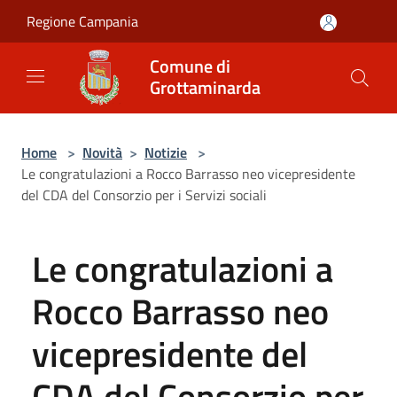
Salta al contenuto principale
Regione Campania
Comune di
Grottaminarda
Home
>
Novità
>
Notizie
>
Le congratulazioni a Rocco Barrasso neo vicepresidente
del CDA del Consorzio per i Servizi sociali
Le congratulazioni a
Rocco Barrasso neo
vicepresidente del
CDA del Consorzio per