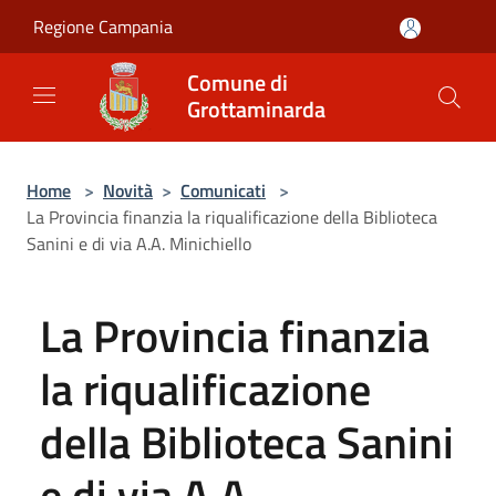
Salta al contenuto principale
Regione Campania
Comune di
Grottaminarda
Home
>
Novità
>
Comunicati
>
La Provincia finanzia la riqualificazione della Biblioteca
Sanini e di via A.A. Minichiello
La Provincia finanzia
la riqualificazione
della Biblioteca Sanini
e di via A.A.