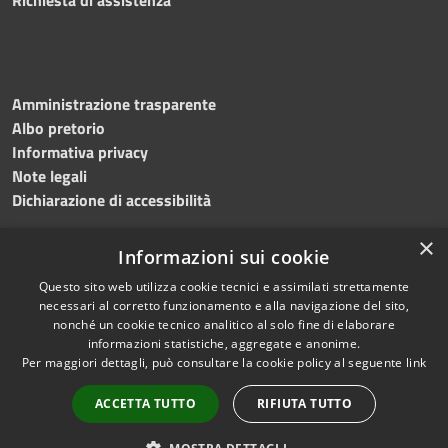
Amministrazione trasparente
Albo pretorio
Informativa privacy
Note legali
Dichiarazione di accessibilità
×
Informazioni sui cookie
Questo sito web utilizza cookie tecnici e assimilati strettamente
RSS
Copyright © 2024 •
necessari al corretto funzionamento e alla navigazione del sito,
Accessibilità
Comune di
Grottaminarda
nonché un cookie tecnico analitico al solo fine di elaborare
Privacy
• Powered by
Municipium
informazioni statistiche, aggregate e anonime.
Per maggiori dettagli, può consultare la cookie policy al seguente
link
Cookie
•
Redazione
Mappa del sito
ACCETTA TUTTO
RIFIUTA TUTTO
Numeri utili
PEC