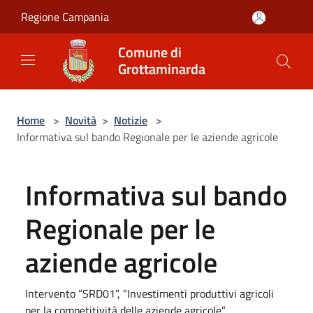
Salta al contenuto principale
Regione Campania
Comune di
Grottaminarda
Home
>
Novità
>
Notizie
>
Informativa sul bando Regionale per le aziende agricole
Informativa sul bando
Regionale per le
aziende agricole
Intervento “SRD01”, “Investimenti produttivi agricoli
per la competitività delle aziende agricole”.