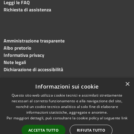
Leggi le FAQ
Richiesta di assistenza
Amministrazione trasparente
Albo pretorio
Informativa privacy
Note legali
Dichiarazione di accessibilità
×
Informazioni sui cookie
Questo sito web utilizza cookie tecnici e assimilati strettamente
RSS
Copyright © 2024 •
necessari al corretto funzionamento e alla navigazione del sito,
Accessibilità
Comune di
Grottaminarda
nonché un cookie tecnico analitico al solo fine di elaborare
Privacy
• Powered by
Municipium
informazioni statistiche, aggregate e anonime.
Per maggiori dettagli, può consultare la cookie policy al seguente
link
Cookie
•
Redazione
Mappa del sito
ACCETTA TUTTO
RIFIUTA TUTTO